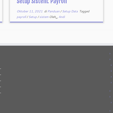
Setup Sistem: Payroll
Oktober 11, 2021
di
Panduan
/
Setup Data
Tagged
payroll
/
Setup
/
sistem
Oleh␣
Andi