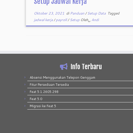
Setup Jadwal Kerja
Oktober 23, 2021
di
Panduan
/
Setup Data
Tagged
jadwal kerja
/
payroll
/
Setup
Oleh␣
Andi
Info Terbaru
Absensi Menggunakan Telepon Genggam
Fitur Persediaan Tersedia
Feat 5.1.2605.298
Feat 5.0
Migrasi ke Feat 5