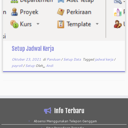
Setup Jadwal Kerja
Oktober 23, 2021
di
Panduan
/
Setup Data
Tagged
jadwal kerja
/
payroll
/
Setup
Oleh␣
Andi
Info Terbaru
Absensi Menggunakan Telepon Genggam