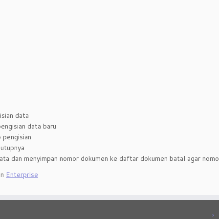
isian data
engisian data baru
 pengisian
nutupnya
data dan menyimpan nomor dokumen ke daftar dokumen batal agar nomor 
an
Enterprise