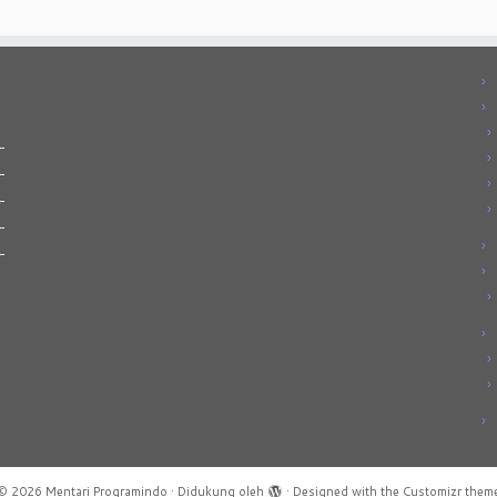
© 2026
Mentari Programindo
·
Didukung oleh
·
Designed with the
Customizr them