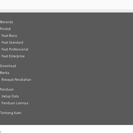
Beranda
Produk
Feat Basic
Feat Standard
Feat Professional
Feat Enterprise
Download
Berita
Riwayat Perubahan
Panduan
Setup Data
Panduan Lainnya
Tentang Kami
e
·