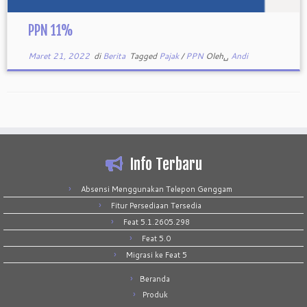
PPN 11%
Maret 21, 2022
di
Berita
Tagged
Pajak
/
PPN
Oleh␣
Andi
Info Terbaru
Absensi Menggunakan Telepon Genggam
Fitur Persediaan Tersedia
Feat 5.1.2605.298
Feat 5.0
Migrasi ke Feat 5
Beranda
Produk