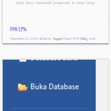
Anda harus melakukan pengaturan di menu setup
Feat untuk menyesuaiakan dengan tarif yang baru
ini. Ada 2 cara untuk melakukan perubahan, yaitu
dengan cara manual dan cara […]
PPN 12%
Desember 21, 2024
di
Berita
Tagged
Pajak
/
PPN
Oleh␣
Andi