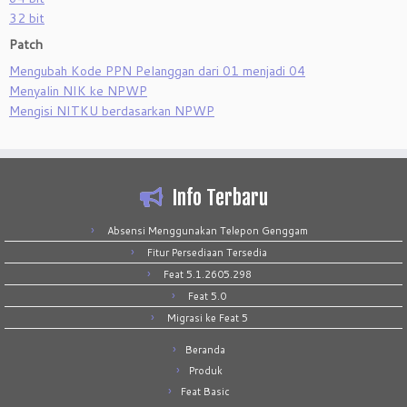
32 bit
Patch
Mengubah Kode PPN Pelanggan dari 01 menjadi 04
Menyalin NIK ke NPWP
Mengisi NITKU berdasarkan NPWP
Info Terbaru
Absensi Menggunakan Telepon Genggam
Fitur Persediaan Tersedia
Feat 5.1.2605.298
Feat 5.0
Migrasi ke Feat 5
Beranda
Produk
Feat Basic