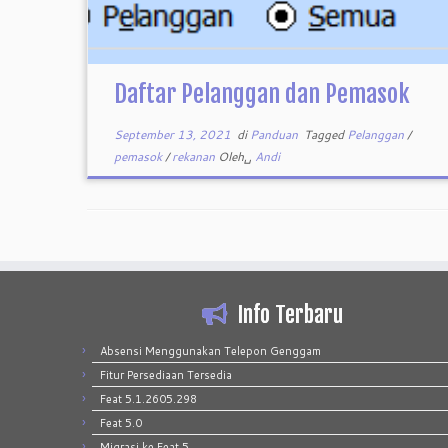
Daftar Pelanggan dan Pemasok
September 13, 2021
di
Panduan
Tagged
Pelanggan
/
pemasok
/
rekanan
Oleh␣
Andi
Info Terbaru
Absensi Menggunakan Telepon Genggam
Fitur Persediaan Tersedia
Feat 5.1.2605.298
Feat 5.0
Migrasi ke Feat 5