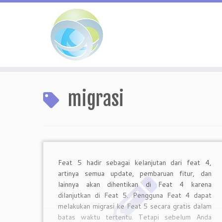
Skip
to
migrasi
content
Feat 5 hadir sebagai kelanjutan dari feat 4,
artinya semua update, pembaruan fitur, dan
lainnya akan dihentikan di Feat 4 karena
dilanjutkan di Feat 5. Pengguna Feat 4 dapat
melakukan migrasi ke Feat 5 secara gratis dalam
batas waktu tertentu. Tetapi sebelum Anda