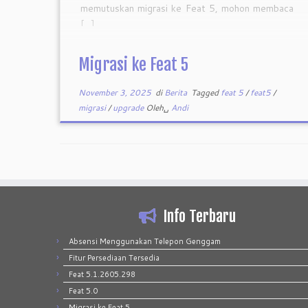
memutuskan migrasi ke Feat 5, mohon membaca
[…]
Migrasi ke Feat 5
November 3, 2025
di
Berita
Tagged
feat 5
/
feat5
/
migrasi
/
upgrade
Oleh␣
Andi
Info Terbaru
Absensi Menggunakan Telepon Genggam
Fitur Persediaan Tersedia
Feat 5.1.2605.298
Feat 5.0
Migrasi ke Feat 5