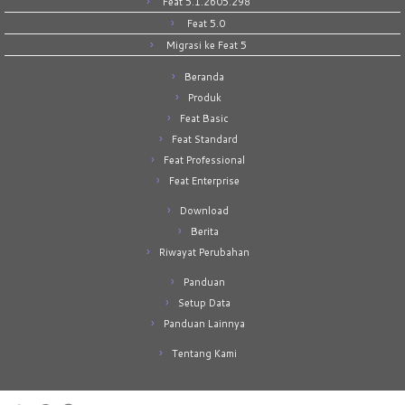
Feat 5.1.2605.298
Feat 5.0
Migrasi ke Feat 5
Beranda
Produk
Feat Basic
Feat Standard
Feat Professional
Feat Enterprise
Download
Berita
Riwayat Perubahan
Panduan
Setup Data
Panduan Lainnya
Tentang Kami