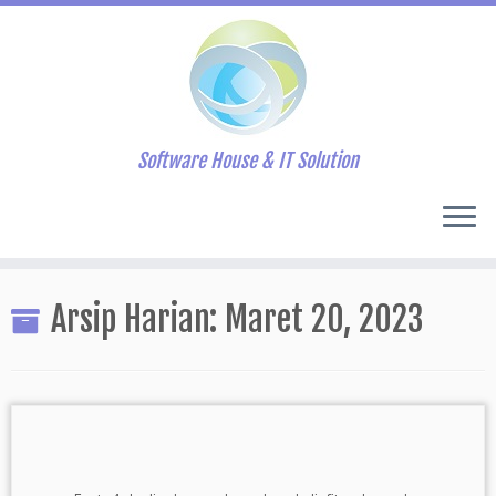
Software House & IT Solution
Skip
to
Arsip Harian:
Maret 20, 2023
content