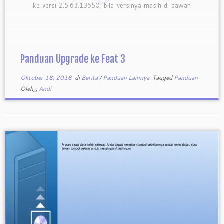
ke versi 2.5.63.13650, bila versinya masih di bawah
itu, lakukan upgrade. Feat tersebut dapat di
download di sini dan lakukan upgrade seperti biasa
Backup semua database Feat 2 […]
Panduan Upgrade ke Feat 3
Oktober 18, 2018
di
Berita
/
Panduan Lainnya
Tagged
Panduan
Oleh␣
Andi