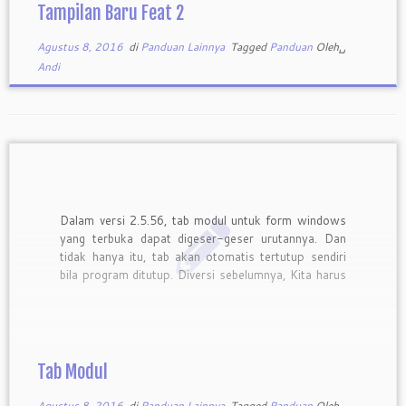
Tampilan Baru Feat 2
Agustus 8, 2016
di
Panduan Lainnya
Tagged
Panduan
Oleh␣
Andi
Dalam versi 2.5.56, tab modul untuk form windows
yang terbuka dapat digeser-geser urutannya. Dan
tidak hanya itu, tab akan otomatis tertutup sendiri
bila program ditutup. Diversi sebelumnya, Kita harus
menutup tab satu per satu, baru dapat menutup
Feat. Berikut adalah fitur baru terkait dengan tab:
Menggeser urutan tab Menggeser urutan […]
Tab Modul
Agustus 8, 2016
di
Panduan Lainnya
Tagged
Panduan
Oleh␣