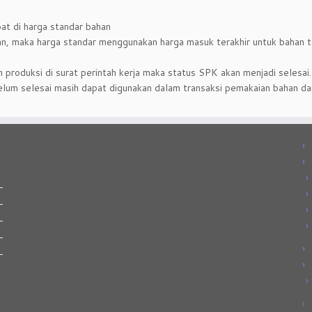
at di harga standar bahan
han, maka harga standar menggunakan harga masuk terakhir untuk bahan 
h produksi di surat perintah kerja maka status SPK akan menjadi selesai.
elum selesai masih dapat digunakan dalam transaksi pemakaian bahan dan