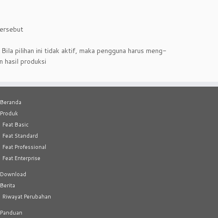
tersebut
 Bila pilihan ini tidak aktif, maka pengguna harus meng-
 hasil produksi
Beranda
Produk
Feat Basic
Feat Standard
Feat Professional
Feat Enterprise
Download
Berita
Riwayat Perubahan
Panduan