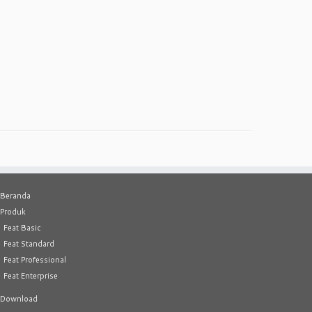
Beranda
Produk
Feat Basic
Feat Standard
Feat Professional
Feat Enterprise
Download