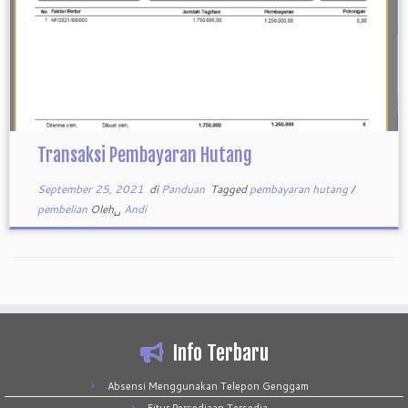
Transaksi Pembayaran Hutang
September 25, 2021
di
Panduan
Tagged
pembayaran hutang
/
pembelian
Oleh␣
Andi
Info Terbaru
Absensi Menggunakan Telepon Genggam