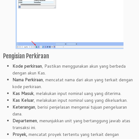
Pengisian Perkiraan
Kode perkiraan
, Pastikan menggunakan akun yang berbeda
dengan akun Kas.
Nama Perkiraan
, mencatat nama dari akun yang terkait dengan
kode perkiraan.
Kas Masuk
, melakukan input nominal uang yang diterima.
Kas Keluar
, melakukan input nominal uang yang dikeluarkan.
Keterangan
, berisi penjelasan mengenai tujuan pengeluaran
dana.
Departemen
, menunjukkan unit yang bertanggung jawab atas
transaksi ini.
Proyek,
mencatat proyek tertentu yang terkait dengan