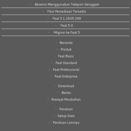
Absensi Menggunakan Telepon Genggam
Fitur Persediaan Tersedia
Feat 5.1.2605.298
Feat 5.0
Migrasi ke Feat 5
Beranda
Produk
Feat Basic
Feat Standard
Feat Professional
Feat Enterprise
Download
Berita
Riwayat Perubahan
Panduan
Setup Data
Panduan Lainnya