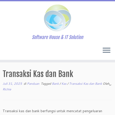
Software House & IT Solution
Skip
to
Transaksi Kas dan Bank
content
Juli 31, 2025
di
Panduan
Tagged
Bank
/
Kas
/
Transaksi Kas dan Bank
Oleh␣
Richie
Transaksi kas dan bank berfungsi untuk mencatat pengeluaran