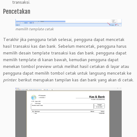
transaksi.
Pencetakan
memilih template cetak
Terakhir jika pengguna telah selesai, pengguna dapat mencetak
hasil transaksi kas dan bank. Sebelum mencetak, pengguna harus
memilih desain template transaksi kas dan bank. pengguna dapat
memilih template di kanan bawah, kemudian pengguna dapat
menekan tombol preview untuk melihat hasil cetakan di layar atau
pengguna dapat memilih tombol cetak untuk langsung mencetak ke
printer
. berikut merupakan tampilan kas dan bank yang akan di cetak.