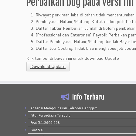
Perbaikan bug pada versi ini
Riwayat perkiraan laba di tahan tidak mencantumkan 
Pembayaran Hutang/Piutang: Kotak dialog pilih faktu
Daftar Faktur Pembelian: Jumlah di kolom pembelian
[Professional dan Enterprise] Payroll: Perbaikan pe
Daftar Pembayaran Hutang/Piutang: Jumlah Bayar bel
Daftar Job Costing: Tidak bisa menghapus job costi
Klik tombol di bawah ini untuk download Update
Download Update
Info Terbaru
Absensi Menggunakan Telepon Genggam
Fitur Persediaan Tersedia
Feat 5.1.2605.298
Feat 5.0