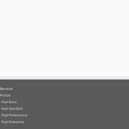
Beranda
Produk
Feat Basic
Feat Standard
Feat Professional
Feat Enterprise