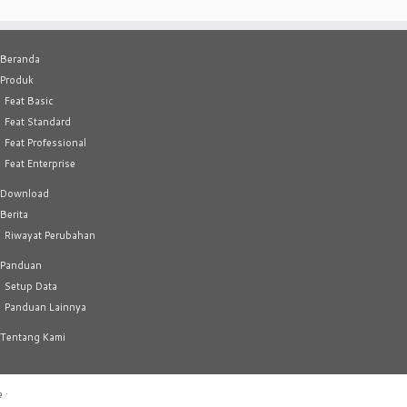
Beranda
Produk
Feat Basic
Feat Standard
Feat Professional
Feat Enterprise
Download
Berita
Riwayat Perubahan
Panduan
Setup Data
Panduan Lainnya
Tentang Kami
e
·