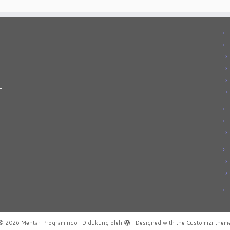
© 2026
Mentari Programindo
·
Didukung oleh
·
Designed with the
Customizr them