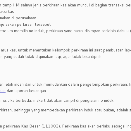
tampil. MIsalnya jenis perkiraan kas akan muncul di bagian transaksi pe
aksi kas
nakan di perusahaan
jelaskan perkiraan tersebut
belum memilih no induk, perkiraan yang harus disimpan terlebih dahulu (k
arus kas, untuk menentukan kelompok perkiraan ini saat pembuatan lap
yang sudah tidak digunakan lagi, agar tidak bisa dipilih
r lebih indah dan untuk memudahkan dalam pengelompokan perkiraan. Ind
aan
dan laporan keuangan.
ama. Jika berbeda, maka tidak akan tampil di pengisian no induk.
raan, sehingga yang membedakan perkiraan induk atau bukan, adalah sa
n perkiraan Kas Besar (111002). Perkiraan kas akan berlaku sebagai in